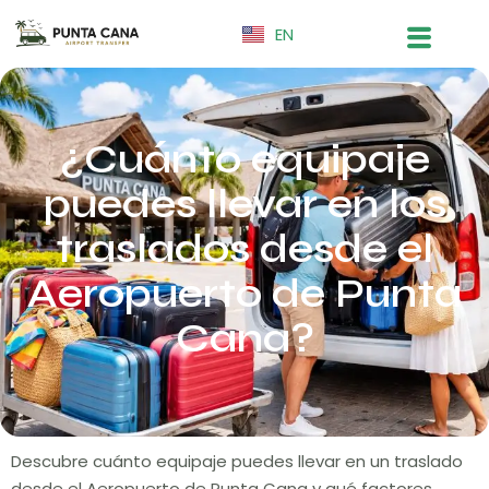
EN
¿Cuánto equipaje
puedes llevar en los
traslados desde el
Aeropuerto de Punta
Cana?
Descubre cuánto equipaje puedes llevar en un traslado
desde el Aeropuerto de Punta Cana y qué factores